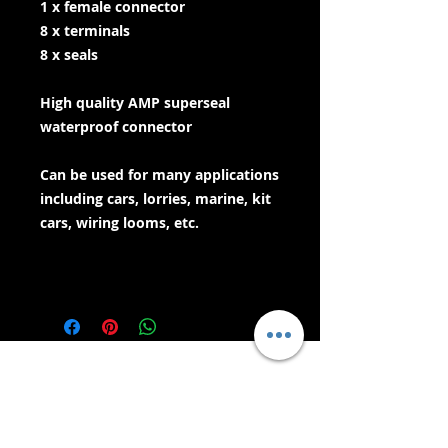
1 x female connector
8 x terminals
8 x seals
High quality AMP superseal
waterproof connector
Can be used for many applications
including cars, lorries, marine, kit
cars, wiring looms, etc.
- Delivery Services -
Bezpečné nakupování:
Přijímáme: