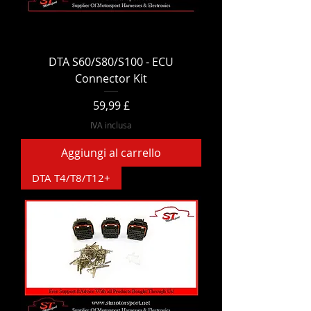
DTA S60/S80/S100 - ECU
Connector Kit
Prezzo
59,99 £
IVA inclusa
Aggiungi al carrello
DTA T4/T8/T12+