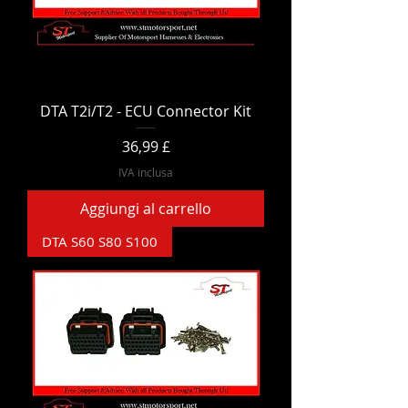
DTA T2i/T2 - ECU Connector Kit
Prezzo
36,99 £
IVA inclusa
Aggiungi al carrello
DTA S60 S80 S100