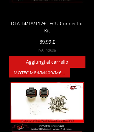
DTA T4/T8/T12+ - ECU Connector
Kit
Prezzo
89,99 £
IVA inclusa
Aggiungi al carrello
MOTEC M84/M400/M600/M800