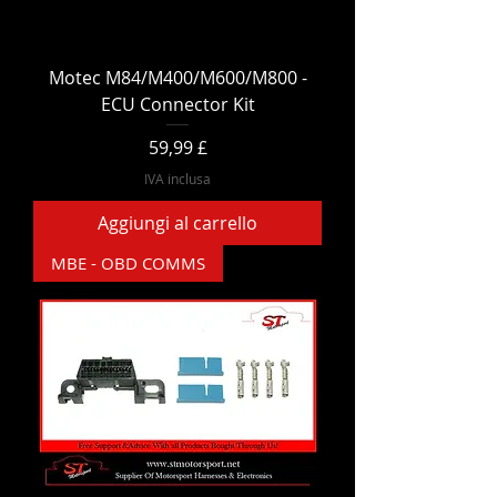
Motec M84/M400/M600/M800 -
ECU Connector Kit
Prezzo
59,99 £
IVA inclusa
Aggiungi al carrello
MBE - OBD COMMS