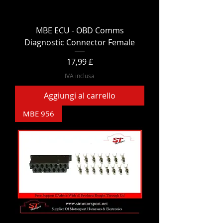
MBE ECU - OBD Comms
Diagnostic Connector Female
Prezzo
17,99 £
IVA inclusa
Aggiungi al carrello
MBE 956