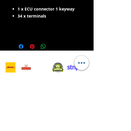
1 x ECU connector 1 keyway
34 x terminals
- Servizi di consegna -
Acquisti sicuri:
Accettiamo: