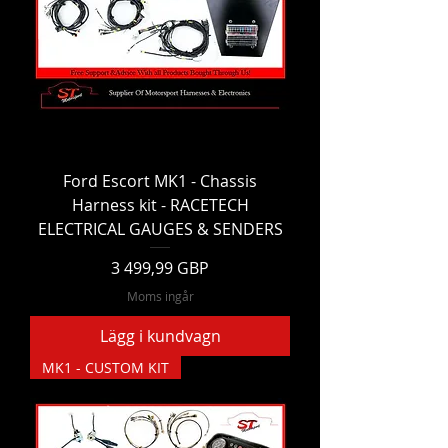
Ford Escort MK1 - Chassis
Harness kit - RACETECH
ELECTRICAL GAUGES & SENDERS
Pris
3 499,99 GBP
Moms ingår
Lägg i kundvagn
MK1 - CUSTOM KIT