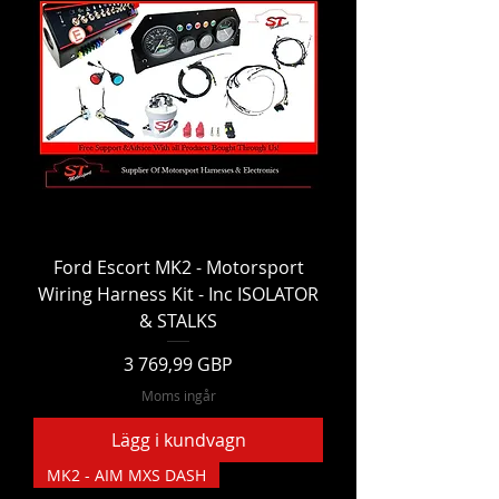
Ford Escort MK2 - Motorsport
Wiring Harness Kit - Inc ISOLATOR
& STALKS
Pris
3 769,99 GBP
Moms ingår
Lägg i kundvagn
MK2 - AIM MXS DASH