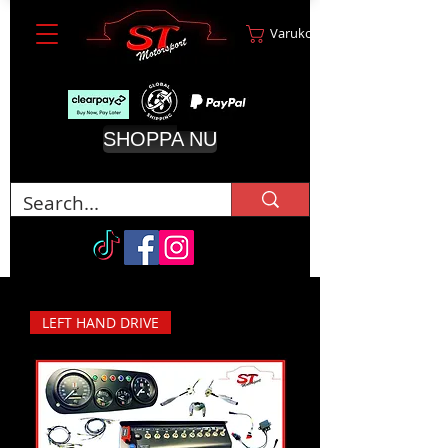
Varukorg
SHOPPA NU
LEFT HAND DRIVE