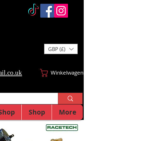
GBP (£)
il.co.uk
Winkelwagen
Shop
Shop
More