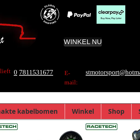
WINKEL NU
lieft
0
7811531677
stmotorsport@hotma
E-
mail:
akte kabelbomen
Winkel
Shop