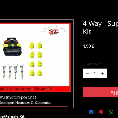
4 Way - Su
Kit
Prezzo
4,99 £
IVA inclusa
Quantità
*
Agg
le/Female Kit