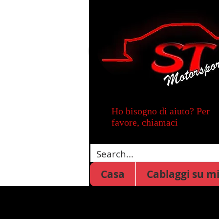
Ho bisogno di aiuto? Per
favore, chiamaci
Casa
Cablaggi su m