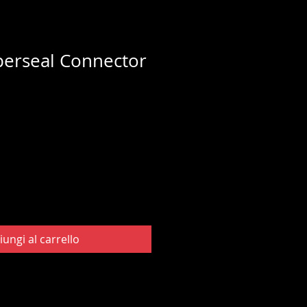
perseal Connector
iungi al carrello