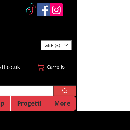
GBP (£)
il.co.uk
Carrello
op
Progetti
More