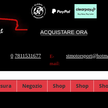
ACQUISTARE ORA
0
7811531677
stmotorsport@hotma
E-
mail:
isura
Negozio
Shop
Shop
Sh