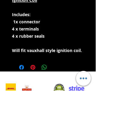
Ignition Coil
Includes:
1x connector
4 x terminals
4 x rubber seals
Will fit vauxhall style ignition coil.
- Servizi di consegna -
Acquisti sicuri:
Accettiamo: