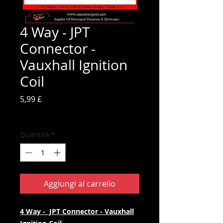
4 Way - JPT
Connector -
Vauxhall Ignition
Coil
Prezzo
5,99 £
IVA inclusa
Quantità
*
Aggiungi al carrello
4 Way - JPT Connector - Vauxhall