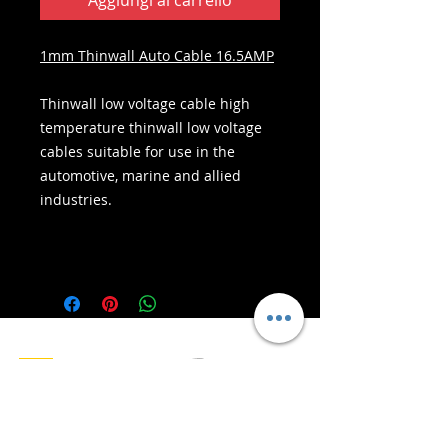
Aggiungi al carrello
1mm Thinwall Auto Cable 16.5AMP
Thinwall low voltage cable high
temperature thinwall low voltage
cables suitable for use in the
automotive, marine and allied
industries.
- Servizi di consegna -
Acquisti sicuri:
Accettiamo: