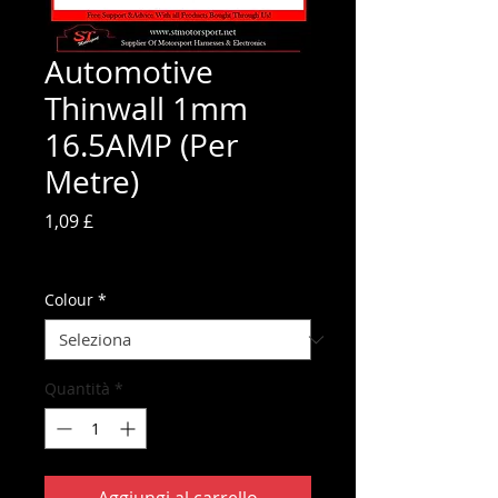
Automotive
Thinwall 1mm
16.5AMP (Per
Metre)
Prezzo
1,09 £
IVA inclusa
Colour
*
Quantità
*