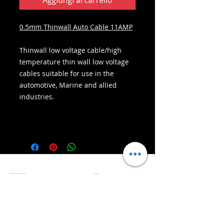
Aggiungi al carrello
0.5mm Thinwall Auto Cable 11AMP
Thinwall low voltage cable/high
temperature thin wall low voltage
cables suitable for use in the
automotive, Marine and allied
industries.
- Servizi di consegna -
Acquisti sicuri:
Accettiamo: