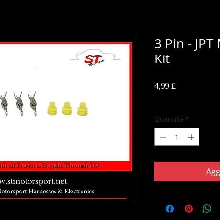
3 Pin - JP
Kit
Prezzo
4,99 £
IVA inclusa
Quantità
*
Agg