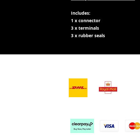
Includes:
1 x connector
3 x terminals
3 x rubber seals
- Servizi di
consegna -
Ac