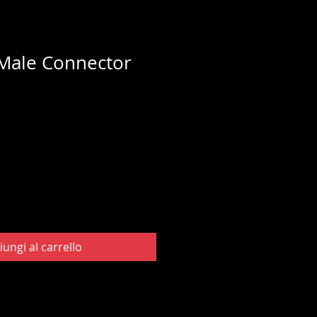
T Male Connector
iungi al carrello