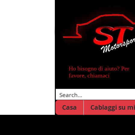
Ho bisogno di aiuto? Per
favore, chiamaci
Casa
Cablaggi su m