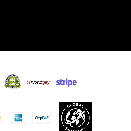
Acquisti sicuri:
cettiamo: