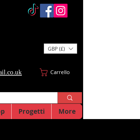
GBP (£)
il.co.uk
Carrello
op
Progetti
More