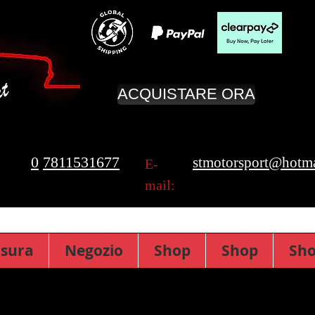
ACQUISTARE ORA
0
7811531677
stmotorsport@hotma
E-
mail:
isura
Negozio
Shop
Shop
Sh