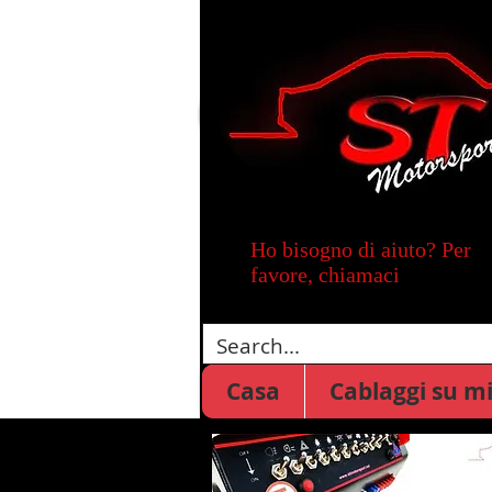
Ho bisogno di aiuto? Per
favore, chiamaci
Casa
Cablaggi su m