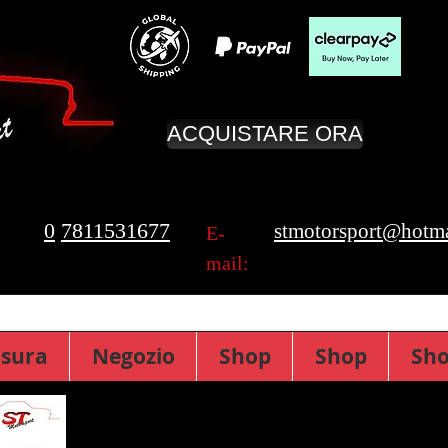
ACQUISTARE ORA
0
7811531677
stmotorsport@hotma
E-
mail:
isura
Negozio
Shop
Shop
Sh