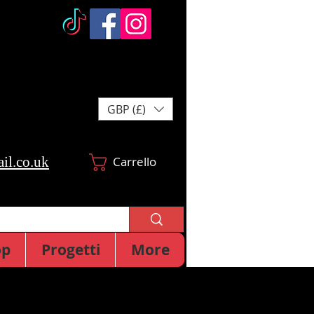
GBP (£)
il.co.uk
Carrello
op
Progetti
More