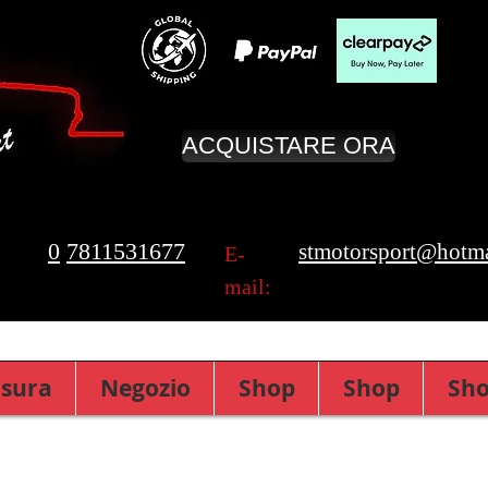
ACQUISTARE ORA
0
7811531677
stmotorsport@hotma
E-
mail:
isura
Negozio
Shop
Shop
Sh