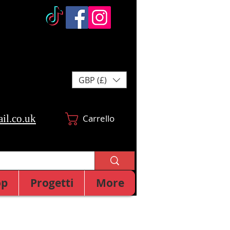
GBP (£)
il.co.uk
Carrello
op
Progetti
More