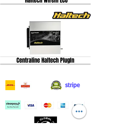
Haltech WireIn ECU
Centraline Haltech PlugIn
- Servizi di consegna -
Acquisti sicuri:
Accettiamo: