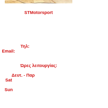
STMotorsport
Cain Valley Trading Estate
Llanfyllin
SY22 5DD
Τηλ:
07811531677
Email:
stmotorsport@hotmail.co.uk
Ώρες λειτουργίας:
Δευτ. - Παρ
9 π.μ. - 6 μ.μ.
Sat
_cc781905-5cde- 3194-
bb3b-136bad5cf58d_ 9am - 1pm
Sun
_cc781905-5cde- 3194-
bb3b-136bad5cf58d_ ΚΛΕΙΣΤΟ
- Υπηρεσίες Παράδοσης -
Ασφαλείς αγορές: