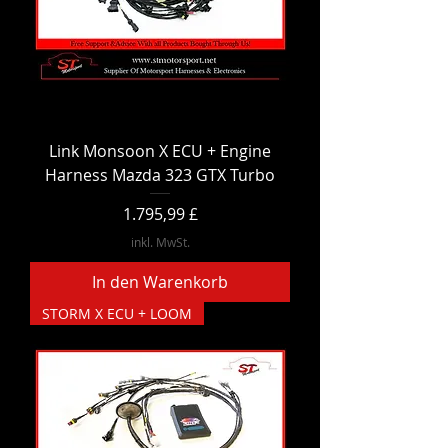
Link Monsoon X ECU + Engine
Harness Mazda 323 GTX Turbo
Preis
1.795,99 £
inkl. MwSt.
In den Warenkorb
STORM X ECU + LOOM