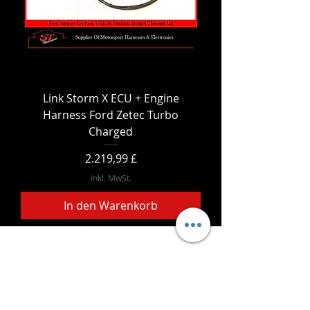
Link Storm X ECU + Engine
Harness Ford Zetec Turbo
Charged
Preis
2.219,99 £
inkl. MwSt.
In den Warenkorb
- Lieferdienste -
Sicher einkaufen:
Wir akzeptieren: