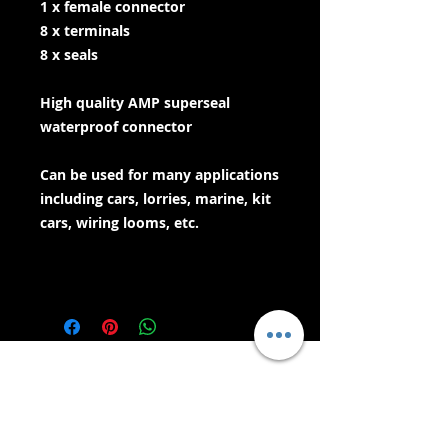
1 x female connector
8 x terminals
8 x seals
High quality AMP superseal
waterproof connector
Can be used for many applications
including cars, lorries, marine, kit
cars, wiring looms, etc.
- Служби доставки -
Безпечні покупки:
Ми приймаємо: