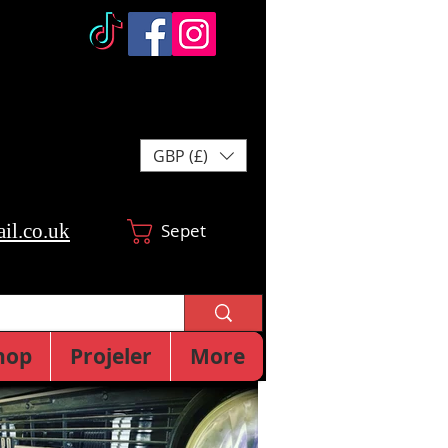
GBP (£)
il.co.uk
Sepet
hop
Projeler
More