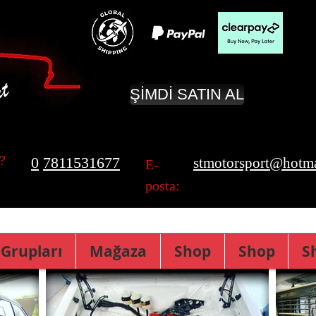
ŞİMDİ SATIN AL
?
0
7811531677
stmotorsport@hotma
E-
posta:
Grupları
Mağaza
Shop
Shop
S