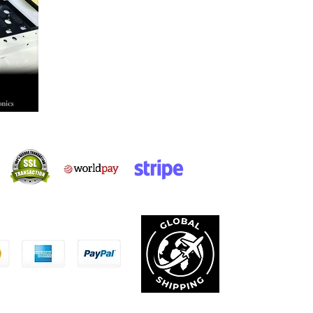
Güvenli Alışveriş:
l ediyoruz: