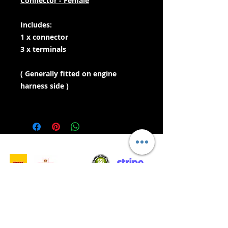
Connector - Female
Includes:
1 x connector
3 x terminals
( Generally fitted on engine
harness side )
- Leveranstjänster -
Säker shopping:
Vi accepterar: