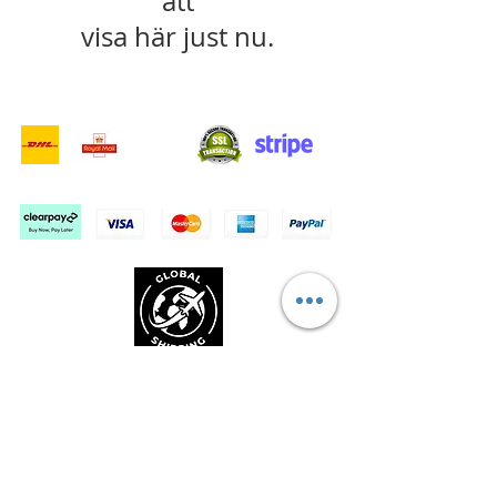
att
visa här just nu.
- Leveranstjänster -
Säker shopping:
Vi accepterar: