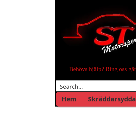
Behövs hjälp? Ring oss gä
Hem
Skräddarsydda