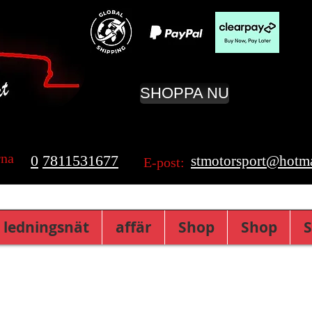
SHOPPA NU
rna
0
7811531677
stmotorsport@hotma
E-post:
 ledningsnät
affär
Shop
Shop