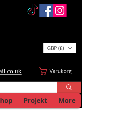
GBP (£)
il.co.uk
Varukorg
Shop
Projekt
More