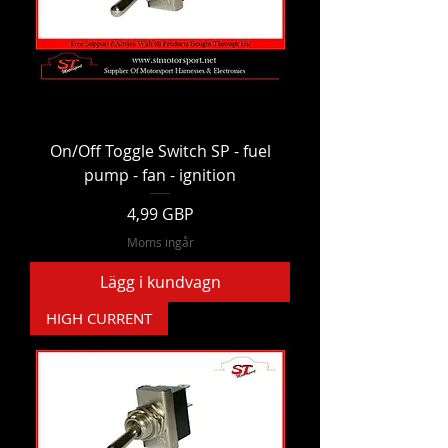
On/Off Toggle Switch SP - fuel
pump - fan - ignition
Pris
4,99 GBP
Moms ingår
Lägg i kundvagn
HIGH CURRENT