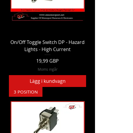
On/Off Toggle Switch DP - Hazard
Lights - High Current
Pris
19,99 GBP
Moms ingår
Lägg i kundvagn
3 POSITION