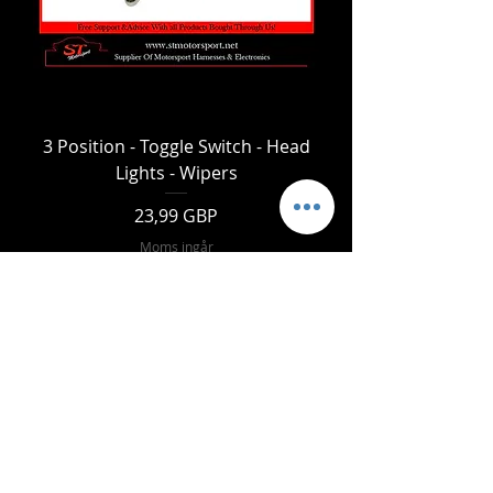
3 Position - Toggle Switch - Head
Lights - Wipers
Pris
23,99 GBP
Moms ingår
Lägg i kundvagn
- Leveranstjänster -
Säker shopping:
Vi accepterar: