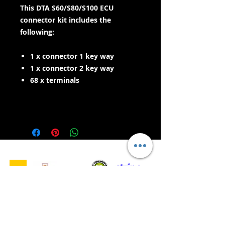
This DTA S60/S80/S100 ECU
connector kit includes the
following:
1 x connector 1 key way
1 x connector 2 key way
68 x terminals
- Lieferdienste -
Sicher einkaufen:
Wir akzeptieren: