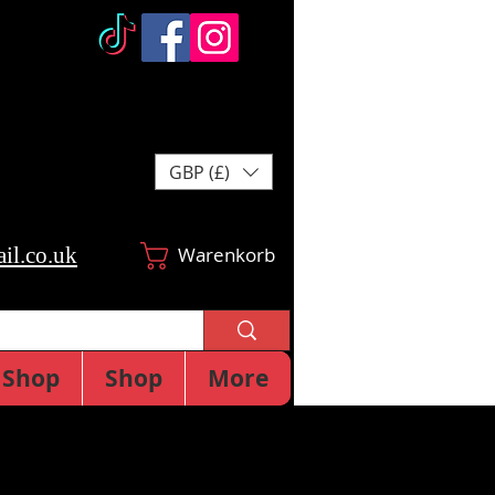
GBP (£)
il.co.uk
Warenkorb
Shop
Shop
More