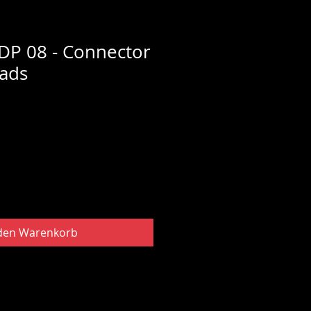
DP 08 - Connector
eads
 den Warenkorb