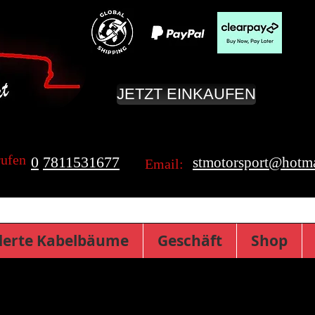
JETZT EINKAUFEN
rufen
0
7811531677
stmotorsport@hotma
Email:
erte Kabelbäume
Geschäft
Shop