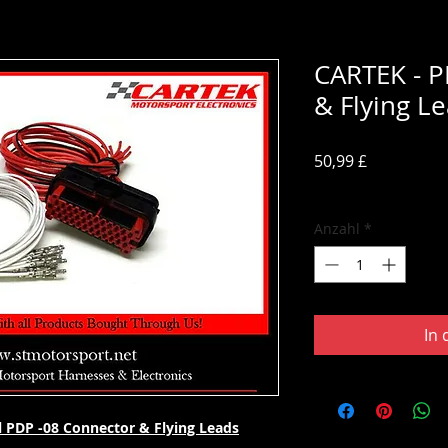
CARTEK - P
& Flying L
Preis
50,99 £
inkl. MwSt.
Anzahl
*
In
l PDP -08 Connector & Flying Leads