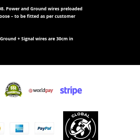
08. Power and Ground wires preloaded
loose – to be fitted as per customer
Ground + Signal wires are 30cm in
Sicher einkaufen:
kzeptieren: