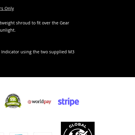
rs Only
tweight shroud to fit over the Gear
unlight.
r Indicator using the two supplied M3
Sicher einkaufen:
kzeptieren: