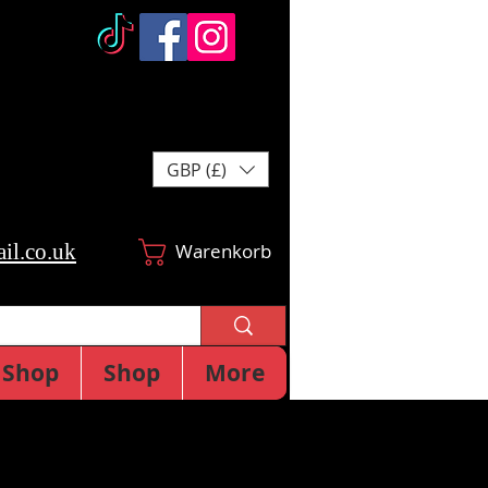
GBP (£)
il.co.uk
Warenkorb
Shop
Shop
More