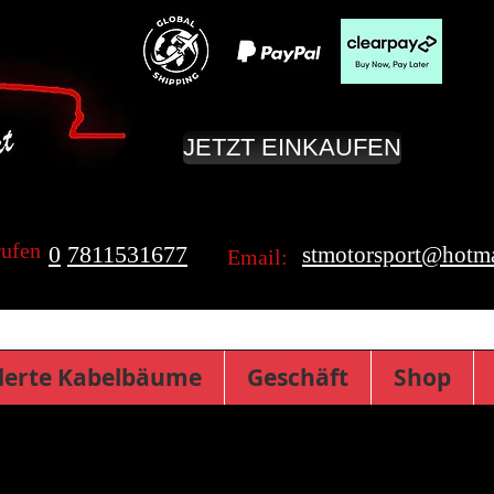
JETZT EINKAUFEN
rufen
0
7811531677
stmotorsport@hotma
Email:
erte Kabelbäume
Geschäft
Shop