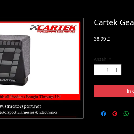
Cartek Gea
Preis
38,99 £
inkl. MwSt.
Anzahl
*
In