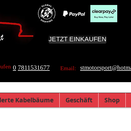
JETZT EINKAUFEN
rufen
0
7811531677
stmotorsport@hotma
Email:
erte Kabelbäume
Geschäft
Shop