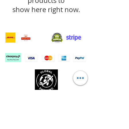
products to
show here right now.
- Gwasanaethau Cyflenwi -
Siopa Diogel:
Rydym yn Derbyn: